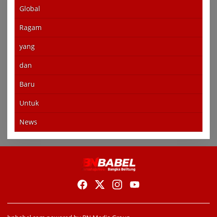
Global
Ragam
yang
dan
Baru
Untuk
News