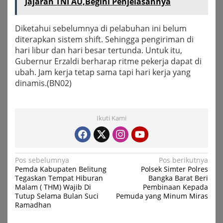
Jajaran TNI AU,Begini Penjelasannya
Diketahui sebelumnya di pelabuhan ini belum
diterapkan sistem shift. Sehingga pengiriman di
hari libur dan hari besar tertunda. Untuk itu,
Gubernur Erzaldi berharap ritme pekerja dapat di
ubah. Jam kerja tetap sama tapi hari kerja yang
dinamis.(BN02)
Ikuti Kami
Navigasi
Pos sebelumnya
Pos berikutnya
Pemda Kabupaten Belitung
Polsek Simter Polres
pos
Tegaskan Tempat Hiburan
Bangka Barat Beri
Malam ( THM) Wajib Di
Pembinaan Kepada
Tutup Selama Bulan Suci
Pemuda yang Minum Miras
Ramadhan