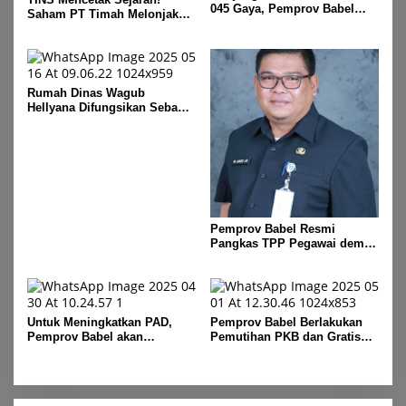
045 Gaya, Pemprov Babel
Saham PT Timah Melonjak
Hibahkan Lahan untuk
Tajam, Menembus Langit
Dukung Ketahanan Pangan
Bursa
Rumah Dinas Wagub
Hellyana Difungsikan Sebagai
“Rumah Bersama” untuk
Masyarakat Bangka Belitung
Pemprov Babel Resmi
Pangkas TPP Pegawai demi
Efisiensi Anggaran dan
Prioritas Program Masyarakat
Untuk Meningkatkan PAD,
Pemprov Babel Berlakukan
Pemprov Babel akan
Pemutihan PKB dan Gratis
Melakukan Rakor Bersama
Mutasi Kendaraan Selama
Seluruh Bupati dan Walikota
Dua Bulan, Mulai 1 Mei
Sampai 31 Juli 2025