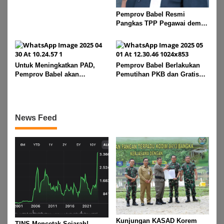
Pemprov Babel Resmi
Pangkas TPP Pegawai demi
Efisiensi Anggaran dan
Prioritas Program Masyarakat
Untuk Meningkatkan PAD,
Pemprov Babel Berlakukan
Pemprov Babel akan
Pemutihan PKB dan Gratis
Melakukan Rakor Bersama
Mutasi Kendaraan Selama
Seluruh Bupati dan Walikota
Dua Bulan, Mulai 1 Mei
Sampai 31 Juli 2025
News Feed
Kunjungan KASAD Korem
TINS Mencetak Sejarah!