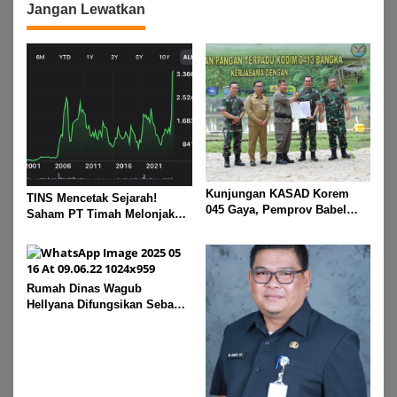
Jangan Lewatkan
Kunjungan KASAD Korem
TINS Mencetak Sejarah!
045 Gaya, Pemprov Babel
Saham PT Timah Melonjak
Hibahkan Lahan untuk
Tajam, Menembus Langit
Dukung Ketahanan Pangan
Bursa
Rumah Dinas Wagub
Hellyana Difungsikan Sebagai
“Rumah Bersama” untuk
Masyarakat Bangka Belitung