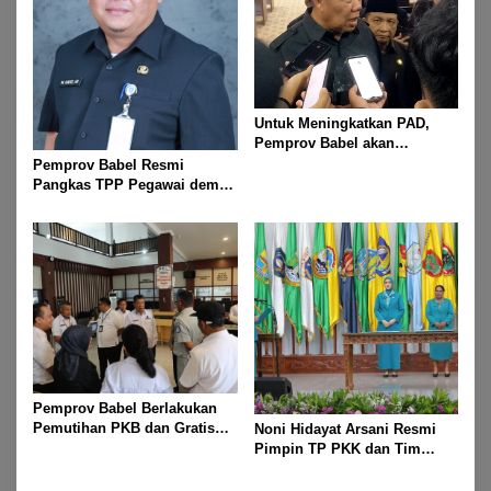
Untuk Meningkatkan PAD,
Pemprov Babel akan
Melakukan Rakor Bersama
Pemprov Babel Resmi
Seluruh Bupati dan Walikota
Pangkas TPP Pegawai demi
Efisiensi Anggaran dan
Prioritas Program Masyarakat
Pemprov Babel Berlakukan
Pemutihan PKB dan Gratis
Noni Hidayat Arsani Resmi
Mutasi Kendaraan Selama
Pimpin TP PKK dan Tim
Dua Bulan, Mulai 1 Mei
Posyandu Babel
Sampai 31 Juli 2025