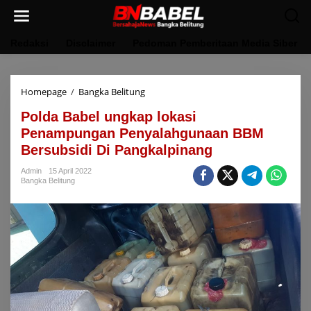
Lewati
ke
konten
Redaksi
Disclaimer
Pedoman Pemberitaan Media Siber
Polda
Homepage
/
Bangka Belitung
Babel
Polda Babel ungkap lokasi
ungkap
lokasi
Penampungan Penyalahgunaan BBM
Penampungan
Bersubsidi Di Pangkalpinang
Penyalahgunaan
BBM
Admin
15 April 2022
Bersubsidi
Bangka Belitung
Di
Pangkalpinang