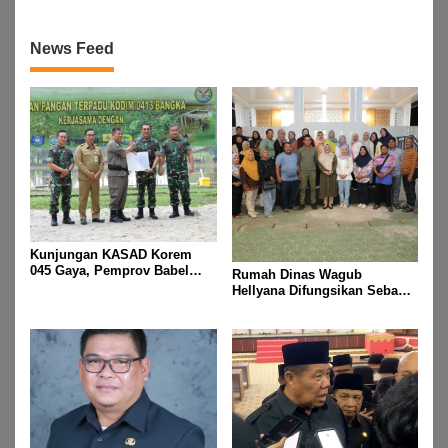
News Feed
Kunjungan KASAD Korem
045 Gaya, Pemprov Babel
Rumah Dinas Wagub
Hibahkan Lahan untuk
Hellyana Difungsikan Sebagai
Dukung Ketahanan Pangan
“Rumah Bersama” untuk
Masyarakat Bangka Belitung