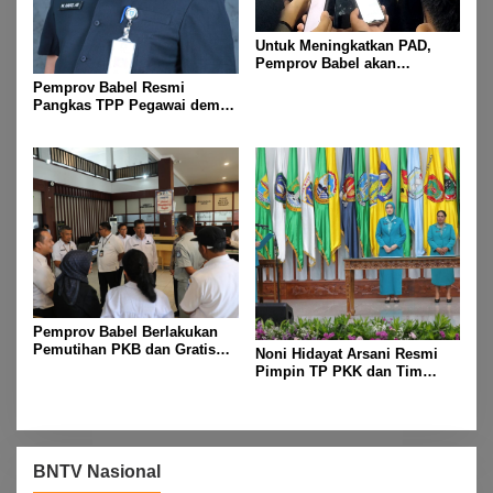
Untuk Meningkatkan PAD,
Pemprov Babel akan
Melakukan Rakor Bersama
Pemprov Babel Resmi
Seluruh Bupati dan Walikota
Pangkas TPP Pegawai demi
Efisiensi Anggaran dan
Prioritas Program Masyarakat
Pemprov Babel Berlakukan
Pemutihan PKB dan Gratis
Noni Hidayat Arsani Resmi
Mutasi Kendaraan Selama
Pimpin TP PKK dan Tim
Dua Bulan, Mulai 1 Mei
Posyandu Babel
Sampai 31 Juli 2025
BNTV Nasional