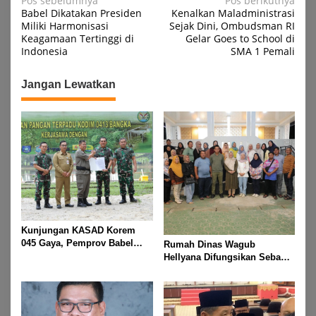
Navigasi
Pos sebelumnya
Pos berikutnya
Babel Dikatakan Presiden
Kenalkan Maladministrasi
pos
Miliki Harmonisasi
Sejak Dini, Ombudsman RI
Keagamaan Tertinggi di
Gelar Goes to School di
Indonesia
SMA 1 Pemali
Jangan Lewatkan
Kunjungan KASAD Korem
045 Gaya, Pemprov Babel
Rumah Dinas Wagub
Hibahkan Lahan untuk
Hellyana Difungsikan Sebagai
Dukung Ketahanan Pangan
“Rumah Bersama” untuk
Masyarakat Bangka Belitung