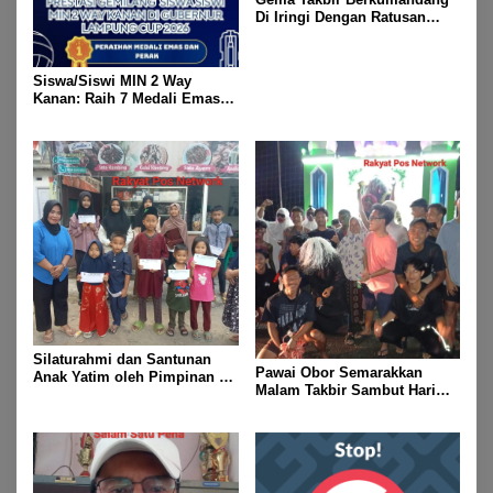
Di Iringi Dengan Ratusan
Obor Terangi Langit Banjit,
Rayakan Kemenangan Idul
Fitri 1447 H
Siswa/Siswi MIN 2 Way
Kanan: Raih 7 Medali Emas
Dan 2 Mendali Perak Pada
Gubernur Lampung Cup 2
Taekwondo Championship
2026
Silaturahmi dan Santunan
Pawai Obor Semarakkan
Anak Yatim oleh Pimpinan PT
Malam Takbir Sambut Hari
Buay Tumi Lampung Jelang
Raya IdulFitri 1447 H – 2026
Idul Fitri di Way Kanan
M, Di Kampung Simpang
Asam, Kecamatan Banjit