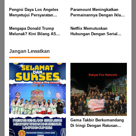
mencari kelayakan kuliah
Apalagi Ijazah Asli
Pengisi Daya Los Angeles
Paramount Meningkatkan
Menyetujui Persyaratan
Permainannya Dengan Iklan
dengan Chris O’Leary
Terprogram di Live Sports
Premium
Mengapa Donald Trump
Netflix Memutuskan
Melunak? Kini Bilang AS
Hubungan Dengan Serial
Siap Bernegosiasi dengan
Gaya Hidup Meghan Markle
Iran
Setelah Duchess Mengakui
Pertunjukannya ‘Banyak
Jangan Lewatkan
Pekerjaan’
Gema Takbir Berkumandang
Di Iringi Dengan Ratusan
Obor Terangi Langit Banjit,