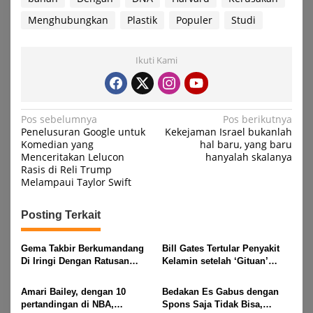
Menghubungkan
Plastik
Populer
Studi
Ikuti Kami
Navigasi
Pos sebelumnya
Pos berikutnya
Penelusuran Google untuk
Kekejaman Israel bukanlah
pos
Komedian yang
hal baru, yang baru
Menceritakan Lelucon
hanyalah skalanya
Rasis di Reli Trump
Melampaui Taylor Swift
Posting Terkait
Gema Takbir Berkumandang
Bill Gates Tertular Penyakit
Di Iringi Dengan Ratusan
Kelamin setelah ‘Gituan’
Obor Terangi Langit Banjit,
dengan Gadis-gadis Rusia
Rayakan Kemenangan Idul
Amari Bailey, dengan 10
Bedakan Es Gabus dengan
Fitri 1447 H
pertandingan di NBA,
Spons Saja Tidak Bisa,