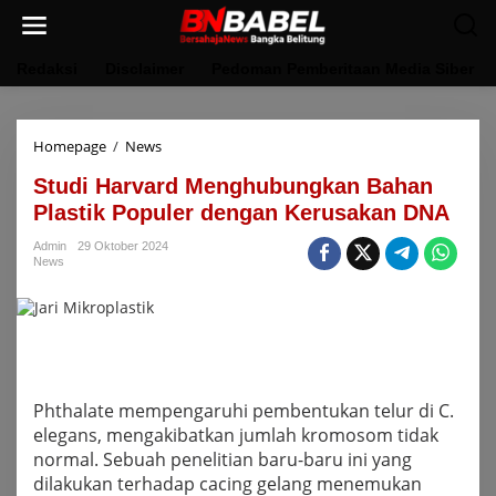
Lewati
ke
konten
Redaksi
Disclaimer
Pedoman Pemberitaan Media Siber
Studi
Homepage
/
News
Harvard
Studi Harvard Menghubungkan Bahan
Menghubungkan
Bahan
Plastik Populer dengan Kerusakan DNA
Plastik
Populer
Admin
29 Oktober 2024
News
dengan
Kerusakan
DNA
Phthalate mempengaruhi pembentukan telur di C.
elegans, mengakibatkan jumlah kromosom tidak
normal. Sebuah penelitian baru-baru ini yang
dilakukan terhadap cacing gelang menemukan