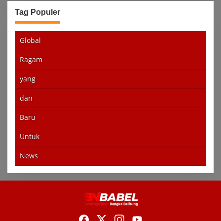
Tag Populer
Global
Ragam
yang
dan
Baru
Untuk
News