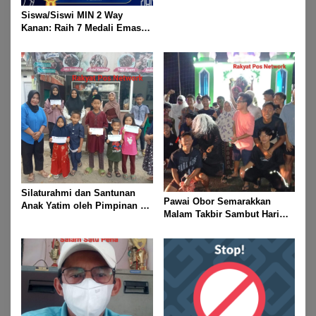
Rayakan Kemenangan Idul
Fitri 1447 H
Siswa/Siswi MIN 2 Way
Kanan: Raih 7 Medali Emas
Dan 2 Mendali Perak Pada
Gubernur Lampung Cup 2
Taekwondo Championship
2026
Silaturahmi dan Santunan
Pawai Obor Semarakkan
Anak Yatim oleh Pimpinan PT
Malam Takbir Sambut Hari
Buay Tumi Lampung Jelang
Raya IdulFitri 1447 H – 2026
Idul Fitri di Way Kanan
M, Di Kampung Simpang
Asam, Kecamatan Banjit