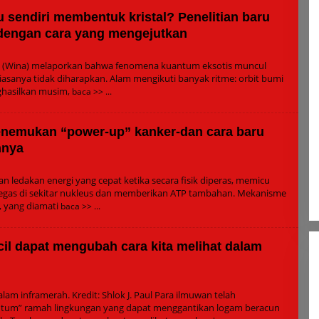
u sendiri membentuk kristal? Penelitian baru
dengan cara yang mengejutkan
h
in
n (Wina) melaporkan bahwa fenomena kuantum eksotis muncul
iasanya tidak diharapkan. Alam mengikuti banyak ritme: orbit bumi
ghasilkan musim,
baca >>
nemukan “power-up” kanker-dan cara baru
nnya
h
in
an ledakan energi yang cepat ketika secara fisik diperas, memicu
egas di sekitar nukleus dan memberikan ATP tambahan. Mekanisme
, yang diamati
baca >>
cil dapat mengubah cara kita melihat dalam
h
in
am inframerah. Kredit: Shlok J. Paul Para ilmuwan telah
ntum” ramah lingkungan yang dapat menggantikan logam beracun