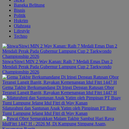
Bangka Belitung
Bisnis
Politik
Hukrim
Olahraga
Lifestyle
Techno
Siswa/Siswi MIN 2 Way Kanan: Raih 7 Medali Emas Dan 2
Mendali Perak Pada Gubernur Lampung Cup 2 Taekwondo
Championship 2026
Gema Takbir Berkumandang Di Iringi Dengan Ratusan Obor
Terangi Langit Banjit, Rayakan Kemenangan Idul Fitri 1447 H
Silaturahmi dan Santunan Anak Yatim oleh Pimpinan PT Buay
Tumi Lampung Jelang Idul Fitri di Way Kanan