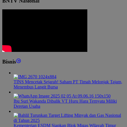
BNTV Nasional
Bisnis
TINS Mencetak Sejarah! Saham PT Timah Melonjak Tajam,
Menembus Langit Bursa
Ibu Suri Wakanda Dibalik VT Huru Hara Ternyata Miliki
Deretan Usaha
Kementerian ESDM Siapkan Blok Migas Wilayah Timur