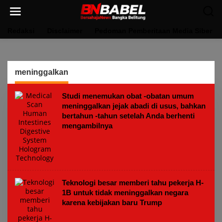
Lewati
ke
konten
Redaksi
Disclaimer
Pedoman Pemberitaan Media Siber
meninggalkan
Studi menemukan obat -obatan umum
meninggalkan jejak abadi di usus, bahkan
bertahun -tahun setelah Anda berhenti
mengambilnya
Teknologi besar memberi tahu pekerja H-
1B untuk tidak meninggalkan negara
karena kebijakan baru Trump