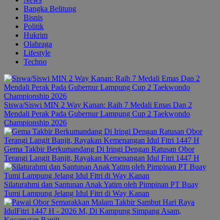
Bangka Belitung
Bisnis
Politik
Hukrim
Olahraga
Lifestyle
Techno
Siswa/Siswi MIN 2 Way Kanan: Raih 7 Medali Emas Dan 2
Mendali Perak Pada Gubernur Lampung Cup 2 Taekwondo
Championship 2026
Gema Takbir Berkumandang Di Iringi Dengan Ratusan Obor
Terangi Langit Banjit, Rayakan Kemenangan Idul Fitri 1447 H
Silaturahmi dan Santunan Anak Yatim oleh Pimpinan PT Buay
Tumi Lampung Jelang Idul Fitri di Way Kanan