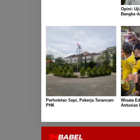
Opini: Uj
Bangka da
Perhotelan Sepi, Pekerja Terancam
Wisata E
PHK
Antusias 