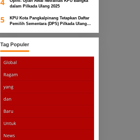
4
Opini: Ujian Awal Netralitas KPU Bangka
dalam Pilkada Ulang 2025
5
KPU Kota Pangkalpinang Tetapkan Daftar
Pemilih Sementara (DPS) Pilkada Ulang
2025
Tag Populer
Global
Ragam
yang
dan
Baru
Untuk
News