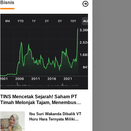
Bisnis
TINS Mencetak Sejarah! Saham PT
Timah Melonjak Tajam, Menembus
Langit Bursa
Ibu Suri Wakanda Dibalik VT
Huru Hara Ternyata Miliki
Deretan Usaha