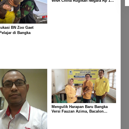
WNA China Rugikan Negara Rp 1
Triliun
dukasi BN Zoo Gaet
Pelajar di Bangka
Mengulik Harapan Baru Bangka
Versi Fauzan Azima, Bacalon
Bupati Bangka