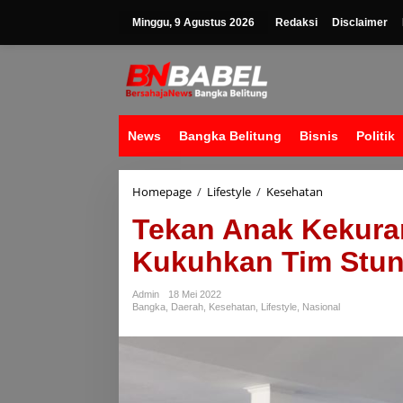
Lewati
ke
Minggu, 9 Agustus 2026
Redaksi
Disclaimer
konten
News
Bangka Belitung
Bisnis
Politik
Tekan
Homepage
/
Lifestyle
/
Kesehatan
Anak
Tekan Anak Kekura
Kekurangan
Gizi,
Kukuhkan Tim Stun
Bupati
Bangka
Kukuhkan
Admin
18 Mei 2022
Tim
Bangka
,
Daerah
,
Kesehatan
,
Lifestyle
,
Nasional
Stunting