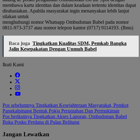
membawa kartu identitas dan dalam keadaan tertentu identitas dapat
dirahasiakan. Apabila masyarakat ingin menanyakan lebih lanjut
silakan untuk
menghubungi nomor Whatsapp Ombudsman Babel pada nomor
0811-973-3737 atau nomor telepon kantor (0717) 9114193. (Ibnu)
Baca juga
Tingkatkan Kualitas SDM, Pemkab Bangka
Jalin Kesepakatan Dengan Unmuh Babel
Ikuti Kami
Navigasi
Pos sebelumnya
Tingkatkan Kesejahteraan Masyarakat, Pemkot
Pangkalpinang Bentuk Pokja Perumahan Dan Permukiman
pos
Pos berikutnya
Tingkatkan Akses Laporan, Ombudsman Babel
Buka Posko Perdana di Pulau Belitung
Jangan Lewatkan