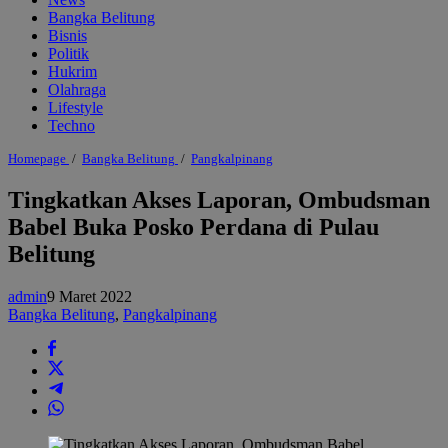
Bangka Belitung
Bisnis
Politik
Hukrim
Olahraga
Lifestyle
Techno
Tingkatkan
Homepage
/
Bangka Belitung
/
Pangkalpinang
Akses
Laporan,
Tingkatkan Akses Laporan, Ombudsman
Ombudsman
Babel Buka Posko Perdana di Pulau
Babel
Buka
Belitung
Posko
Perdana
di
admin
9 Maret 2022
Pulau
Bangka Belitung
,
Pangkalpinang
Belitung