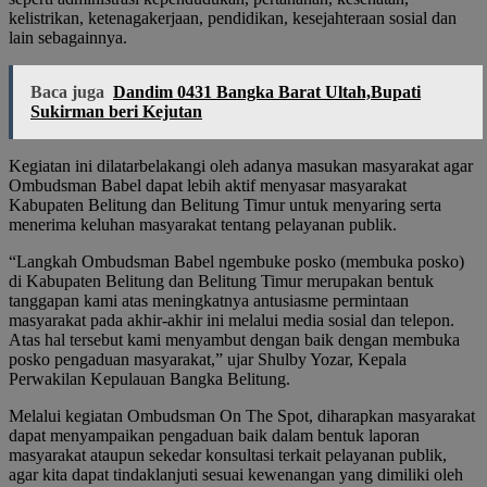
kelistrikan, ketenagakerjaan, pendidikan, kesejahteraan sosial dan
lain sebagainnya.
Baca juga
Dandim 0431 Bangka Barat Ultah,Bupati
Sukirman beri Kejutan
Kegiatan ini dilatarbelakangi oleh adanya masukan masyarakat agar
Ombudsman Babel dapat lebih aktif menyasar masyarakat
Kabupaten Belitung dan Belitung Timur untuk menyaring serta
menerima keluhan masyarakat tentang pelayanan publik.
“Langkah Ombudsman Babel ngembuke posko (membuka posko)
di Kabupaten Belitung dan Belitung Timur merupakan bentuk
tanggapan kami atas meningkatnya antusiasme permintaan
masyarakat pada akhir-akhir ini melalui media sosial dan telepon.
Atas hal tersebut kami menyambut dengan baik dengan membuka
posko pengaduan masyarakat,” ujar Shulby Yozar, Kepala
Perwakilan Kepulauan Bangka Belitung.
Melalui kegiatan Ombudsman On The Spot, diharapkan masyarakat
dapat menyampaikan pengaduan baik dalam bentuk laporan
masyarakat ataupun sekedar konsultasi terkait pelayanan publik,
agar kita dapat tindaklanjuti sesuai kewenangan yang dimiliki oleh