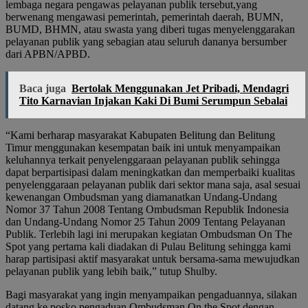
lembaga negara pengawas pelayanan publik tersebut,yang
berwenang mengawasi pemerintah, pemerintah daerah, BUMN,
BUMD, BHMN, atau swasta yang diberi tugas menyelenggarakan
pelayanan publik yang sebagian atau seluruh dananya bersumber
dari APBN/APBD.
Baca juga
Bertolak Menggunakan Jet Pribadi, Mendagri
Tito Karnavian Injakan Kaki Di Bumi Serumpun Sebalai
“Kami berharap masyarakat Kabupaten Belitung dan Belitung
Timur menggunakan kesempatan baik ini untuk menyampaikan
keluhannya terkait penyelenggaraan pelayanan publik sehingga
dapat berpartisipasi dalam meningkatkan dan memperbaiki kualitas
penyelenggaraan pelayanan publik dari sektor mana saja, asal sesuai
kewenangan Ombudsman yang diamanatkan Undang-Undang
Nomor 37 Tahun 2008 Tentang Ombudsman Republik Indonesia
dan Undang-Undang Nomor 25 Tahun 2009 Tentang Pelayanan
Publik. Terlebih lagi ini merupakan kegiatan Ombudsman On The
Spot yang pertama kali diadakan di Pulau Belitung sehingga kami
harap partisipasi aktif masyarakat untuk bersama-sama mewujudkan
pelayanan publik yang lebih baik,” tutup Shulby.
Bagi masyarakat yang ingin menyampaikan pengaduannya, silakan
datang ke posko pengaduan Ombudsman On the Spot dengan