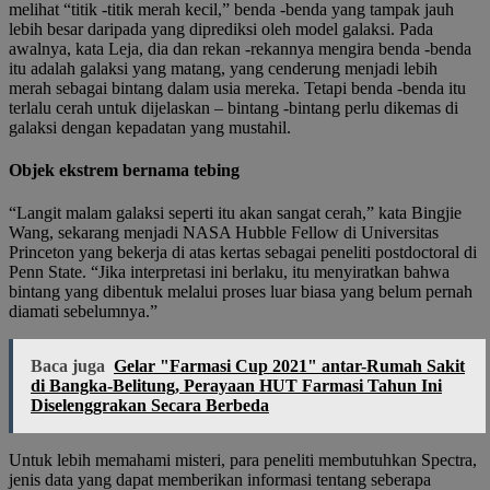
melihat “titik -titik merah kecil,” benda -benda yang tampak jauh
lebih besar daripada yang diprediksi oleh model galaksi. Pada
awalnya, kata Leja, dia dan rekan -rekannya mengira benda -benda
itu adalah galaksi yang matang, yang cenderung menjadi lebih
merah sebagai bintang dalam usia mereka. Tetapi benda -benda itu
terlalu cerah untuk dijelaskan – bintang -bintang perlu dikemas di
galaksi dengan kepadatan yang mustahil.
Objek ekstrem bernama tebing
“Langit malam galaksi seperti itu akan sangat cerah,” kata Bingjie
Wang, sekarang menjadi NASA Hubble Fellow di
Universitas
Princeton
yang bekerja di atas kertas sebagai peneliti postdoctoral di
Penn State. “Jika interpretasi ini berlaku, itu menyiratkan bahwa
bintang yang dibentuk melalui proses luar biasa yang belum pernah
diamati sebelumnya.”
Baca juga
Gelar "Farmasi Cup 2021" antar-Rumah Sakit
di Bangka-Belitung, Perayaan HUT Farmasi Tahun Ini
Diselenggrakan Secara Berbeda
Untuk lebih memahami misteri, para peneliti membutuhkan Spectra,
jenis data yang dapat memberikan informasi tentang seberapa