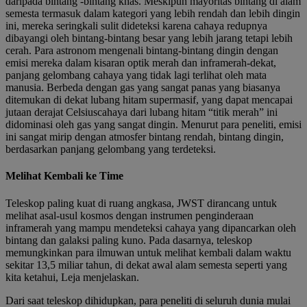
daripada bintang -bintang khas. Meskipun mayoritas bintang di alam
semesta termasuk dalam kategori yang lebih rendah dan lebih dingin
ini, mereka seringkali sulit dideteksi karena cahaya redupnya
dibayangi oleh bintang-bintang besar yang lebih jarang tetapi lebih
cerah. Para astronom mengenali bintang-bintang dingin dengan
emisi mereka dalam kisaran optik merah dan inframerah-dekat,
panjang gelombang cahaya yang tidak lagi terlihat oleh mata
manusia. Berbeda dengan gas yang sangat panas yang biasanya
ditemukan di dekat lubang hitam supermasif, yang dapat mencapai
jutaan derajat
Celsius
cahaya dari lubang hitam “titik merah” ini
didominasi oleh gas yang sangat dingin. Menurut para peneliti, emisi
ini sangat mirip dengan atmosfer bintang rendah, bintang dingin,
berdasarkan panjang gelombang yang terdeteksi.
Melihat Kembali ke Time
Teleskop paling kuat di ruang angkasa, JWST dirancang untuk
melihat asal-usul kosmos dengan instrumen penginderaan
inframerah yang mampu mendeteksi cahaya yang dipancarkan oleh
bintang dan galaksi paling kuno. Pada dasarnya, teleskop
memungkinkan para ilmuwan untuk melihat kembali dalam waktu
sekitar 13,5 miliar tahun, di dekat awal alam semesta seperti yang
kita ketahui, Leja menjelaskan.
Dari saat teleskop dihidupkan, para peneliti di seluruh dunia mulai