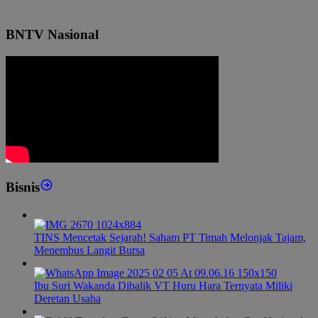
BNTV Nasional
Bisnis
TINS Mencetak Sejarah! Saham PT Timah Melonjak Tajam,
Menembus Langit Bursa
Ibu Suri Wakanda Dibalik VT Huru Hara Ternyata Miliki
Deretan Usaha