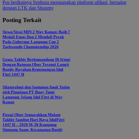
pos
Pos berikutnya
Sephora mengungkap platform afiliasi, bersaing
dengan LTK dan Shopmy
Posting Terkait
Siswa/Siswi MIN 2 Way Kanan: Raih 7
Medali Emas Dan 2 Mendali Perak
Pada Gubernur Lampung Cup 2
Taekwondo Championship 2026
Gema Takbir Berkumandang Di Iringi
Dengan Ratusan Obor Terangi Langit
Banjit, Rayakan Kemenangan Idul
Fitri 1447 H
Silaturahmi dan Santunan Anak Yatim
oleh Pimpinan PT Buay Tumi
Lampung Jelang Idul Fitri di Way
Kanan
Pawai Obor Semarakkan Malam
Takbir Sambut Hari Raya IdulFitri
1447 H – 2026 M, Di Kampung
Simpang Asam, Kecamatan Banjit