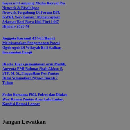
Kaperwil Lampung Media Rakyat Pos
Network & Risalahpos
Network,Tergabung Di Forum DPC
KWRI, Way Kanan : Mengucapkan
Selamat Hari Raya Idul Fitri 1447
Hijriah- 2026 M
Anggota Koramil 427-05/Banjit
Melaksanakan Pengamanan Pawai
Ogoh ogoh Di Wilayah Bali Sadhar,
Kecamatan Banjit
Di sela Tugas pemantauan arus Mudik,
Anggota PMI Rahmat Shali Akbar. S.
STP. M. Si,,Tinggalkan Pos Pantau
Demi Selamatkan Nyawa Bocah 7
Tahun
Posko Bersama PMI, Polres dan Dinkes
Way Kanan Pantau Arus Lalu Lintas,
Kondisi Ramai Lancar
Jangan Lewatkan