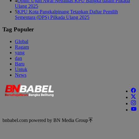
4
Opini: Ujian Awal Netralitas KPU Bangka dalam Pilkada
Ulang 2025
5
KPU Kota Pangkalpinang Tetapkan Daftar Pemilih
Sementara (DPS) Pilkada Ulang 2025
Tag Populer
Global
Ragam
yang
dan
Baru
Untuk
News
bnbabel.com powered by BN Media Group