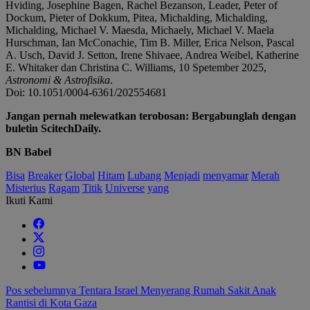
Hviding, Josephine Bagen, Rachel Bezanson, Leader, Peter of
Dockum, Pieter of Dokkum, Pitea, Michalding, Michalding,
Michalding, Michael V. Maesda, Michaely, Michael V. Maela
Hurschman, Ian McConachie, Tim B. Miller, Erica Nelson, Pascal
A. Usch, David J. Setton, Irene Shivaee, Andrea Weibel, Katherine
E. Whitaker dan Christina C. Williams, 10 Spetember 2025,
Astronomi & Astrofisika
.
Doi: 10.1051/0004-6361/202554681
Jangan pernah melewatkan terobosan: Bergabunglah dengan
buletin ScitechDaily.
BN Babel
Bisa
Breaker
Global
Hitam
Lubang
Menjadi
menyamar
Merah
Misterius
Ragam
Titik
Universe
yang
Ikuti Kami
Navigasi
Pos sebelumnya
Tentara Israel Menyerang Rumah Sakit Anak
Rantisi di Kota Gaza