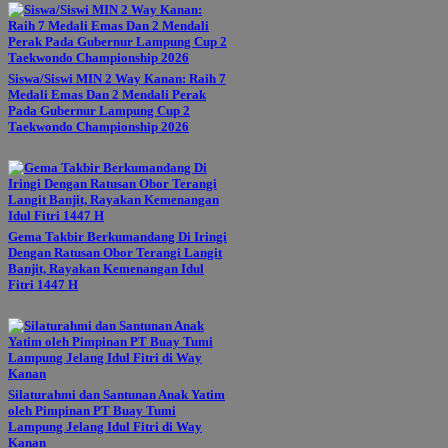
Siswa/Siswi MIN 2 Way Kanan: Raih 7
Medali Emas Dan 2 Mendali Perak
Pada Gubernur Lampung Cup 2
Taekwondo Championship 2026
Gema Takbir Berkumandang Di Iringi
Dengan Ratusan Obor Terangi Langit
Banjit, Rayakan Kemenangan Idul
Fitri 1447 H
Silaturahmi dan Santunan Anak Yatim
oleh Pimpinan PT Buay Tumi
Lampung Jelang Idul Fitri di Way
Kanan