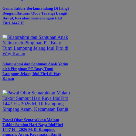
Gema Takbir Berkumandang Di Iringi
Dengan Ratusan Obor Terangi Langit
Banjit, Rayakan Kemenangan Idul
Fitri 1447 H
Silaturahmi dan Santunan Anak Yatim
oleh Pimpinan PT Buay Tumi
Lampung Jelang Idul Fitri di Way
Kanan
Pawai Obor Semarakkan Malam
Takbir Sambut Hari Raya IdulFitri
1447 H – 2026 M, Di Kampung
Simpang Asam, Kecamatan Banjit