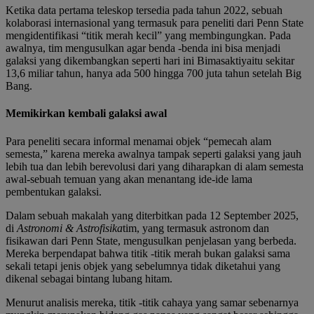
Ketika data pertama teleskop tersedia pada tahun 2022, sebuah
kolaborasi internasional yang termasuk para peneliti dari Penn State
mengidentifikasi “titik merah kecil” yang membingungkan. Pada
awalnya, tim mengusulkan agar benda -benda ini bisa menjadi
galaksi yang dikembangkan seperti hari ini
Bimasakti
yaitu sekitar
13,6 miliar tahun, hanya ada 500 hingga 700 juta tahun setelah
Big
Bang
.
Memikirkan kembali galaksi awal
Para peneliti secara informal menamai objek “pemecah alam
semesta,” karena mereka awalnya tampak seperti galaksi yang jauh
lebih tua dan lebih berevolusi dari yang diharapkan di alam semesta
awal-sebuah temuan yang akan menantang ide-ide lama
pembentukan galaksi.
Dalam sebuah makalah yang diterbitkan pada 12 September 2025,
di
Astronomi & Astrofisika
tim, yang termasuk astronom dan
fisikawan dari Penn State, mengusulkan penjelasan yang berbeda.
Mereka berpendapat bahwa titik -titik merah bukan galaksi sama
sekali tetapi jenis objek yang sebelumnya tidak diketahui yang
dikenal sebagai bintang lubang hitam.
Menurut analisis mereka, titik -titik cahaya yang samar sebenarnya