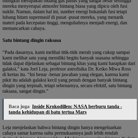
mungkin merupakan bidang gas panas yang sangat besar sehingga
mereka menyerupai atmosfer bintang biasa yang dipicu oleh fusi
nuklir. Namun, dalam hal ini, sumber energi bukanlah fusi tetapi
lubang hitam supermasif di pusat -pusat mereka, yang menarik
materi pada kecepatan tinggi, mengubahnya menjadi energi, dan
memancarkan cahaya.
Satu bintang dingin raksasa
“Pada dasarnya, kami melihat titik-titik merah yang cukup sampai
kami melihat satu yang memiliki begitu banyak suasana sehingga
tidak dapat dijelaskan sebagai bintang khas yang kami harapkan dari
galaksi,” kata Joel Leja, profesor astrofisika Dr. Keiko Miwa Ross
di kertas itu. “Ini benar -benar jawaban yang elegan, karena kami
pikir itu adalah galaksi kecil yang penuh dengan banyak bintang
dingin yang terpisah, tetapi sebenarnya, secara efektif, satu bintang
raksasa, sangat dingin.”
Baca juga
Inside Krokodillen: NASA berburu tanda -
tanda kehidupan di batu tertua Mars
Leja menjelaskan bahwa bintang dingin hanya mengeluarkan
cahaya samar karena suhu permukaannya jauh lebih rendah