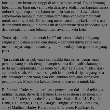
lubang hitam bermassa tinggi di alam semesta awal. Objek bintang
lubang hitam baru ini, yang pada dasarnya adalah pembangun massa
turbocharged, dapat membantu menjelaskan evolusi awal alam
semesta-dan mungkin merupakan tambahan yang disambut baik
untuk model saat ini. Tim sedang merencanakan pekerjaan di masa
depan untuk menguji hipotesis ini dengan memeriksa kepadatan gas
dan kekuatan bintang lubang hitam awal ini, kata Leja.
Tentu saja, “titik -titik merah kecil” misterius adalah jarak yang
sangat jauh dalam waktu dan ruang – dan ukurannya yang kecil
membuatnya sangat menantang untuk mendapatkan gambaran yang
jelas.
“Ini adalah ide terbaik yang kami miliki dan benar -benar yang
pertama yang cocok dengan hampir semua data, jadi sekarang kita
perlu menyempurnakannya lebih banyak,” kata Leja. “Tidak apa -
apa untuk salah. Alam semesta jauh lebih aneh daripada yang bisa
kita bayangkan dan yang bisa kita lakukan hanyalah mengikuti
petunjuknya. Masih ada kejutan besar di luar sana untuk kita.”
Referensi: “Ruby yang luar biasa: penyerapan dalam hal teliti gas,
radither raising, drive dari Balmer Breaks ekstrem atau menakut-
nakuti 3.5” oleh Anna the Grave, Hans-Walter Rix, P.U, P.U, Ice
Lank, P.U, Binge, Bingjie, Bingjie, Bingjie, Bingjie. Joel Leja,
Jorryt Matthee, Harley Katz, Jenny E. Greene, Raphhael E.