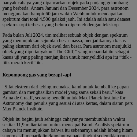
banyak cahaya yang dipancarkan objek pada panjang gelombang
yang berbeda. Antara Januari dan Desember 2024, para astronom
menggunakan hampir 60 jam waktu Webb untuk mendapatkan
spektrum dari total 4.500 galaksi jauh. Ini adalah salah satu dataset
spektroskopi terbesar yang belum diperoleh dengan teleskop.
Pada bulan Juli 2024, tim melihat sebuah objek dengan spektrum
yang menunjukkan sejumlah besar massa, menjadikannya kasus
paling ekstrem dari objek awal dan besar. Para astronom menjuluki
objek yang dipertanyakan “The Cliff,” yang menandai itu sebagai
kasus uji yang paling menjanjikan untuk menyelidiki apa itu “titik -
titik merah kecil” itu.
Kepompong gas yang berapi -api
“Sifat ekstrem dari tebing memaksa kami untuk kembali ke papan
gambar, dan menghasilkan model yang sama sekali baru,” kata
Anna de Graaff, seorang peneliti untuk Max Planck Institute for
Astronomy dan penulis yang sesuai di atas kertas, dalam siaran pers
Max Planck Institute.
Objek itu begitu jauh sehingga cahayanya membutuhkan waktu
sekitar 11,9 miliar tahun untuk mencapai Bumi. Analisis spektrum
cahaya itu menunjukkan bahwa itu sebenarnya adalah lubang hitam
supermasif, menarik lingkungannya pada tingkat sedemikian rupa