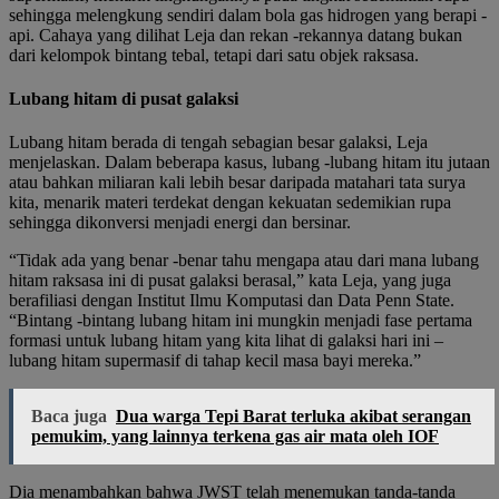
sehingga melengkung sendiri dalam bola gas hidrogen yang berapi -
api. Cahaya yang dilihat Leja dan rekan -rekannya datang bukan
dari kelompok bintang tebal, tetapi dari satu objek raksasa.
Lubang hitam di pusat galaksi
Lubang hitam berada di tengah sebagian besar galaksi, Leja
menjelaskan. Dalam beberapa kasus, lubang -lubang hitam itu jutaan
atau bahkan miliaran kali lebih besar daripada matahari tata surya
kita, menarik materi terdekat dengan kekuatan sedemikian rupa
sehingga dikonversi menjadi energi dan bersinar.
“Tidak ada yang benar -benar tahu mengapa atau dari mana lubang
hitam raksasa ini di pusat galaksi berasal,” kata Leja, yang juga
berafiliasi dengan Institut Ilmu Komputasi dan Data Penn State.
“Bintang -bintang lubang hitam ini mungkin menjadi fase pertama
formasi untuk lubang hitam yang kita lihat di galaksi hari ini –
lubang hitam supermasif di tahap kecil masa bayi mereka.”
Baca juga
Dua warga Tepi Barat terluka akibat serangan
pemukim, yang lainnya terkena gas air mata oleh IOF
Dia menambahkan bahwa JWST telah menemukan tanda-tanda