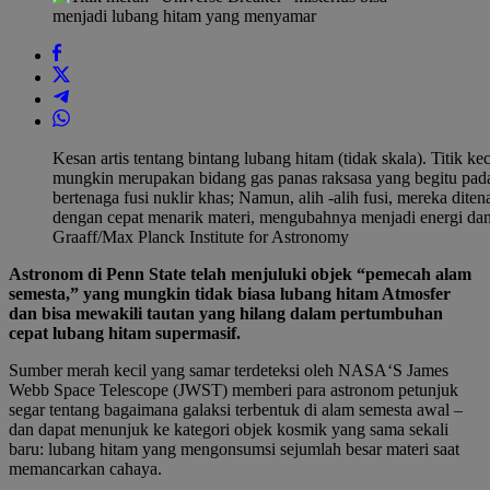
Kesan artis tentang bintang lubang hitam (tidak skala). Titik k
mungkin merupakan bidang gas panas raksasa yang begitu padat 
bertenaga fusi nuklir khas; Namun, alih -alih fusi, mereka dite
dengan cepat menarik materi, mengubahnya menjadi energi dan
Graaff/Max Planck Institute for Astronomy
Astronom di Penn State telah menjuluki objek “pemecah alam
semesta,” yang mungkin tidak biasa
lubang hitam
Atmosfer
dan bisa mewakili tautan yang hilang dalam pertumbuhan
cepat lubang hitam supermasif.
Sumber merah kecil yang samar terdeteksi oleh
NASA
‘S
James
Webb Space Telescope
(JWST) memberi para astronom petunjuk
segar tentang bagaimana galaksi terbentuk di alam semesta awal –
dan dapat menunjuk ke kategori objek kosmik yang sama sekali
baru: lubang hitam yang mengonsumsi sejumlah besar materi saat
memancarkan cahaya.