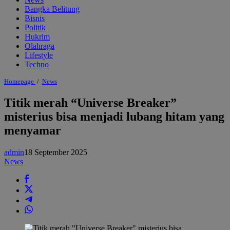
Bangka Belitung
Bisnis
Politik
Hukrim
Olahraga
Lifestyle
Techno
Titik
Homepage
/
News
merah
"Universe
Titik merah “Universe Breaker”
Breaker"
misterius bisa menjadi lubang hitam yang
misterius
bisa
menyamar
menjadi
lubang
hitam
admin
18 September 2025
yang
News
menyamar