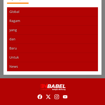
Global
Ragam
yang
dan
Baru
Untuk
News