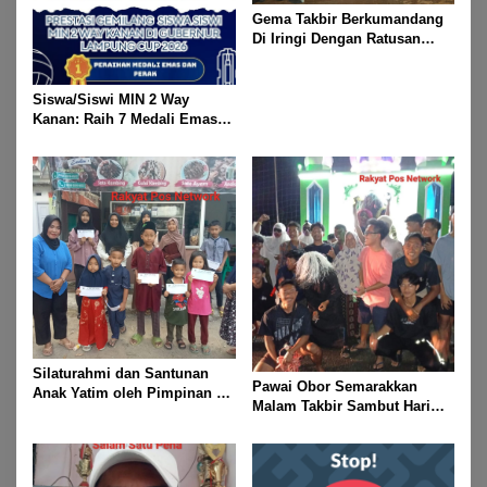
Gema Takbir Berkumandang
Di Iringi Dengan Ratusan
Obor Terangi Langit Banjit,
Rayakan Kemenangan Idul
Fitri 1447 H
Siswa/Siswi MIN 2 Way
Kanan: Raih 7 Medali Emas
Dan 2 Mendali Perak Pada
Gubernur Lampung Cup 2
Taekwondo Championship
2026
Silaturahmi dan Santunan
Pawai Obor Semarakkan
Anak Yatim oleh Pimpinan PT
Malam Takbir Sambut Hari
Buay Tumi Lampung Jelang
Raya IdulFitri 1447 H – 2026
Idul Fitri di Way Kanan
M, Di Kampung Simpang
Asam, Kecamatan Banjit