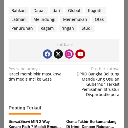
Bahkan
Dapat
dari
Global
Kognitif
Latihan
Melindungi
Menemukan
Otak
Penurunan
Ragam
ringan
Studi
Ikuti Kami
Navigasi
Pos sebelumnya
Pos berikutnya
Israel memblokir masuknya
DPRD Bangka Belitung
pos
tim medis Int’l ke Gaza
Mendukung Usulan
Gubernur Terkait
Pemisahan Struktur
Disparbudkepora
Posting Terkait
Siswa/Siswi MIN 2 Way
Gema Takbir Berkumandang
Kanan: Raih 7 Medali Emas
Di Iringi Dengan Ratusan