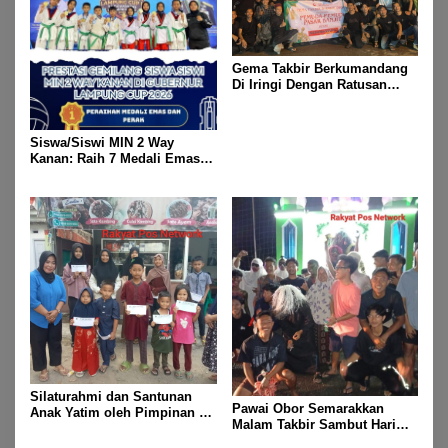
Gema Takbir Berkumandang
Di Iringi Dengan Ratusan
Obor Terangi Langit Banjit,
Rayakan Kemenangan Idul
Fitri 1447 H
Siswa/Siswi MIN 2 Way
Kanan: Raih 7 Medali Emas
Dan 2 Mendali Perak Pada
Gubernur Lampung Cup 2
Taekwondo Championship
2026
Silaturahmi dan Santunan
Pawai Obor Semarakkan
Anak Yatim oleh Pimpinan PT
Malam Takbir Sambut Hari
Buay Tumi Lampung Jelang
Raya IdulFitri 1447 H – 2026
Idul Fitri di Way Kanan