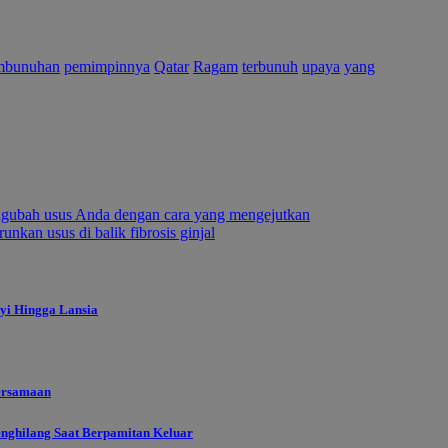
mbunuhan
pemimpinnya
Qatar
Ragam
terbunuh
upaya
yang
engubah usus Anda dengan cara yang mengejutkan
nkan usus di balik fibrosis ginjal
yi Hingga Lansia
ersamaan
enghilang Saat Berpamitan Keluar