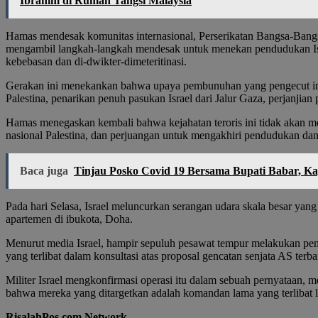
Ibrahim di Rumah Tangsi Malaysia
Hamas mendesak komunitas internasional, Perserikatan Bangsa-Bangsa
mengambil langkah-langkah mendesak untuk menekan pendudukan Isra
kebebasan dan di-dwikter-dimeteritinasi.
Gerakan ini menekankan bahwa upaya pembunuhan yang pengecut ini t
Palestina, penarikan penuh pasukan Israel dari Jalur Gaza, perjanjia
Hamas menegaskan kembali bahwa kejahatan teroris ini tidak akan 
nasional Palestina, dan perjuangan untuk mengakhiri pendudukan d
Baca juga
Tinjau Posko Covid 19 Bersama Bupati Babar, Ka
Pada hari Selasa, Israel meluncurkan serangan udara skala besar ya
apartemen di ibukota, Doha.
Menurut media Israel, hampir sepuluh pesawat tempur melakukan p
yang terlibat dalam konsultasi atas proposal gencatan senjata AS terba
Militer Israel mengkonfirmasi operasi itu dalam sebuah pernyataan
bahwa mereka yang ditargetkan adalah komandan lama yang terlibat 
RisalahPos.com Network