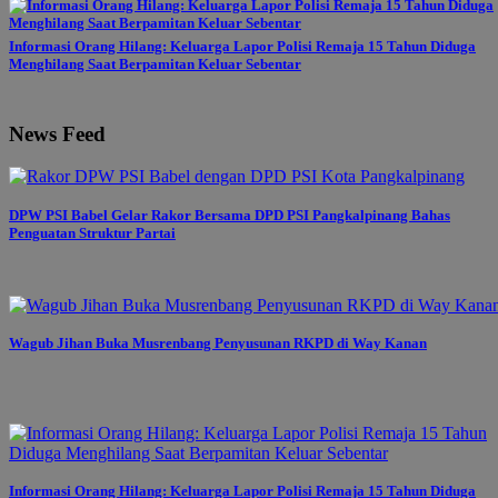
Informasi Orang Hilang: Keluarga Lapor Polisi Remaja 15 Tahun Diduga
Menghilang Saat Berpamitan Keluar Sebentar
News Feed
DPW PSI Babel Gelar Rakor Bersama DPD PSI Pangkalpinang Bahas
Penguatan Struktur Partai
Wagub Jihan Buka Musrenbang Penyusunan RKPD di Way Kanan
Informasi Orang Hilang: Keluarga Lapor Polisi Remaja 15 Tahun Diduga