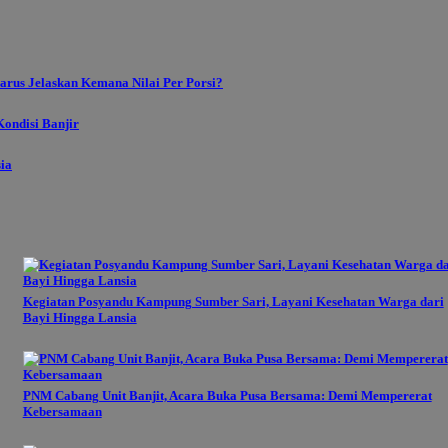
rus Jelaskan Kemana Nilai Per Porsi?
ondisi Banjir
sia
Kegiatan Posyandu Kampung Sumber Sari, Layani Kesehatan Warga dari
Bayi Hingga Lansia
PNM Cabang Unit Banjit, Acara Buka Pusa Bersama: Demi Mempererat
Kebersamaan