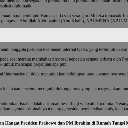
an mencapai kesepakatan pertukaran dan pertukaran tahanan. Insiden 
solusi diplomatik.
mani para pemimpin Hamas pada saat serangan. Mereka termasuk Jihad
ara pengawal Abdullah Abdulwahid (Abu Khalil), ABUMENA ​​(ABU-M
idi, anggota pasukan keamanan internal Qatar, yang terbunuh dalam s
pada saat mereka membahas proposal gencatan senjata terbaru oleh 
k untuk mencapai perjanjian apa pun.
if internasional, tidak menunjukkan kehidupan para tawanannya sendi
ejahatan tersebut, mengutip dukungannya yang tak tergoyahkan untuk 
ndudukan Israel adalah ancaman besar bagi wilayah dan dunia. Netany
kan agenda kriminalnya tentang genosida, pembersihan etnis, kelapar
emuan Hangat Presiden Prabowo dan PM Ibrahim di Rumah Tangsi