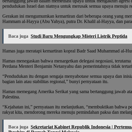
bertanggung jawab dalam memediasi upaya untuk mengakhiri agresi d
pendudukan Israel dan niatnya untuk merusak semua upaya menuju re
Gerakan ini mengumumkan kemartiran dari beberapa orang yang mene
Hammam al-Hayya (Abu Yahya), putra Dr. Khalil al-Hayya, dan p
Baca juga
Studi Baru Mengungkap Misteri Listrik Peptida
Hamas juga meratapi kemartiran kopral Badr Saad Muhammad al-Huma
Hamas menegaskan bahwa menargetkan delegasi negosiasi, terutama 
Perdana Menteri Benjamin Netanyahu dan pemerintahnya tidak tertari
“Pendudukan itu dengan sengaja menyabotase semua upaya dan inisiat
bagian lain atau stabilitas regional,” bunyi pernyataan itu.
Hamas memegang Amerika Serikat yang sama bertanggung jawab atas k
Palestina.
“Kejahatan ini,” pernyataan itu melanjutkan, “membuktikan bahwa pe
rakyat kita, mendorong mereka menuju pemindahan paksa dan melanjut
Baca juga
Sekretariat Kabinet Republik Indonesia | Pert