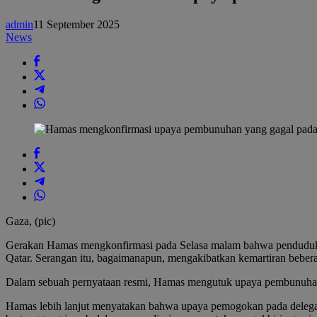
yang
gagal
admin
11 September 2025
pada
News
para
pemimpinnya
di
Qatar,
meratapi
mereka
yang
terbunuh
Gaza, (pic)
Gerakan Hamas mengkonfirmasi pada Selasa malam bahwa pendudukan
Qatar. Serangan itu, bagaimanapun, mengakibatkan kemartiran beber
Dalam sebuah pernyataan resmi, Hamas mengutuk upaya pembunuhan it
Hamas lebih lanjut menyatakan bahwa upaya pemogokan pada delegasi