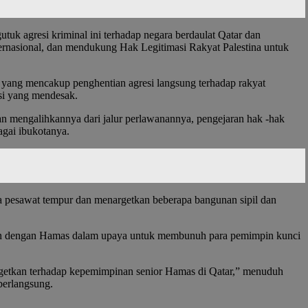
uk agresi kriminal ini terhadap negara berdaulat Qatar dan
rnasional, dan mendukung Hak Legitimasi Rakyat Palestina untuk
 yang mencakup penghentian agresi langsung terhadap rakyat
ksi yang mendesak.
n mengalihkannya dari jalur perlawanannya, pengejaran hak -hak
gai ibukotanya.
apa pesawat tempur dan menargetkan beberapa bangunan sipil dan
kan dengan Hamas dalam upaya untuk membunuh para pemimpin kunci
argetkan terhadap kepemimpinan senior Hamas di Qatar,” menuduh
berlangsung.