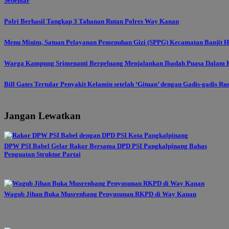
Sebentar
Polri Berhasil Tangkap 3 Tahanan Rutan Polres Way Kanan
Menu Minim, Satuan Pelayanan Pemenuhan Gizi (SPPG) Kecamatan Banjit Ha
Warga Kampung Srimenanti Berpeluang Menjalankan Ibadah Puasa Dalam K
Bill Gates Tertular Penyakit Kelamin setelah ‘Gituan’ dengan Gadis-gadis Ru
Jangan Lewatkan
DPW PSI Babel Gelar Rakor Bersama DPD PSI Pangkalpinang Bahas
Penguatan Struktur Partai
Wagub Jihan Buka Musrenbang Penyusunan RKPD di Way Kanan