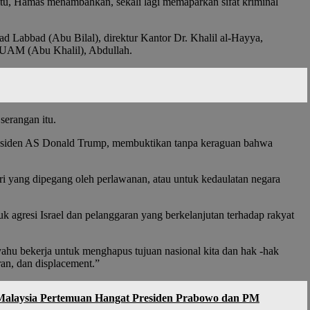
itu, Hamas menambahkan, sekali lagi memaparkan sifat kriminal
 Labbad (Abu Bilal), direktur Kantor Dr. Khalil al-Hayya,
UAM (Abu Khalil), Abdullah.
erangan itu.
Presiden AS Donald Trump, membuktikan tanpa keraguan bahwa
ri yang dipegang oleh perlawanan, atau untuk kedaulatan negara
agresi Israel dan pelanggaran yang berkelanjutan terhadap rakyat
ahu bekerja untuk menghapus tujuan nasional kita dan hak -hak
an, dan displacement.”
 Malaysia Pertemuan Hangat Presiden Prabowo dan PM