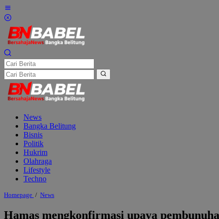
Lewati
ke
konten
News
Bangka Belitung
Bisnis
Politik
Hukrim
Olahraga
Lifestyle
Techno
Hamas
Homepage
/
News
mengkonfirmasi
upaya
Hamas mengkonfirmasi upaya pembunuhan 
pembunuhan