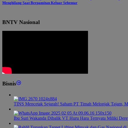
Menghilang Saat Berpamitan Keluar Sebentar
BNTV Nasional
Bisnis
TINS Mencetak Sejarah! Saham PT Timah Melonjak Tajam, M
Ibu Suri Wakanda Dibalik VT Huru Hara Ternyata Miliki Dere