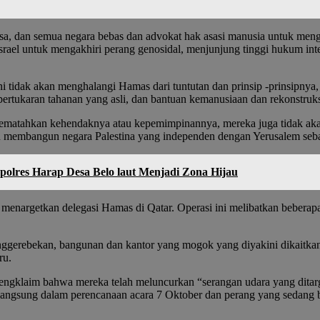
, dan semua negara bebas dan advokat hak asasi manusia untuk mengut
el untuk mengakhiri perang genosidal, menjunjung tinggi hukum inte
idak akan menghalangi Hamas dari tuntutan dan prinsip -prinsipnya,
n pertukaran tahanan yang asli, dan bantuan kemanusiaan dan rekonstru
mematahkan kehendaknya atau kepemimpinannya, mereka juga tidak aka
an membangun negara Palestina yang independen dengan Yerusalem seba
polres Harap Desa Belo laut Menjadi Zona Hijau
ng menargetkan delegasi Hamas di Qatar. Operasi ini melibatkan beber
enggerebekan, bangunan dan kantor yang mogok yang diyakini dikait
ru.
, mengklaim bahwa mereka telah meluncurkan “serangan udara yang dit
langsung dalam perencanaan acara 7 Oktober dan perang yang sedang 