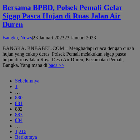
Bersama BPBD, Polsek Pemali Gelar
Sigap Pasca Hujan di Ruas Jalan Air
Duren
oleh
Bangka
,
News
|
23 Januari 2023
23 Januari 2023
admin
BANGKA, BNBABEL.COM – Menghadapi cuaca dengan curah
hujan yang cukup deras, Polsek Pemali melakukan sigap pasca
hujan di ruas Jalan Raya Desa Air Duren, Kecamatan Pemali,
Bangka. Yang mana di
baca >>
Sebelumnya
1
…
880
881
882
883
884
…
1,216
Berikutnya