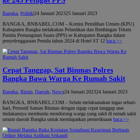
oleh
Bangka
,
Politik
|
24 Januari 2023
25 Januari 2023
admin
BANGKA, BNBABEL.COM – Komisi Pemilihan Umum (KPU)
Kabupaten Bangka melakukan Pelantikan dan Bimbingan Teknis
Panitia Pemungutan Suara (PPS) se Kabupaten Bangka dalam
penyelenggaraan Pemilu tahun 2024 di Hotel ST 12
baca >>
Cepat Tanggap, Sat Binmas Polres
Bangka Bawa Warga Ke Rumah Sakit
oleh
Bangka
,
Bisnis
,
Daerah
,
News
|
24 Januari 2023
24 Januari 2023
admin
BANGKA, BNBABEL.COM – Selain melaksanakan tugas sehari-
hari, Personil Satuan Binmas dengan sigap cepat tanggap atas
tindakannya membantu mendorong warga yang sakit di rumah sakit
umum daerah Bangka untuk mendapatkan pemeriksaan
baca >>