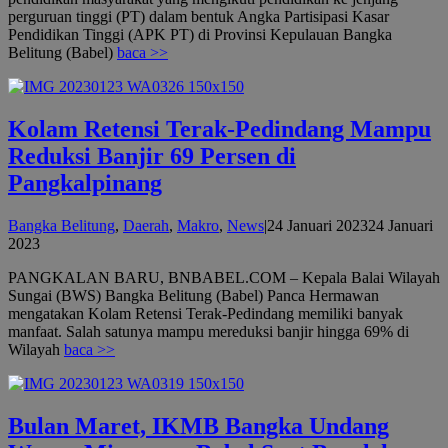
perguruan tinggi (PT) dalam bentuk Angka Partisipasi Kasar
Pendidikan Tinggi (APK PT) di Provinsi Kepulauan Bangka
Belitung (Babel)
baca >>
Kolam Retensi Terak-Pedindang Mampu
Reduksi Banjir 69 Persen di
Pangkalpinang
Bangka Belitung
,
Daerah
,
Makro
,
News
|
24 Januari 2023
24 Januari
oleh
2023
admin
PANGKALAN BARU, BNBABEL.COM – Kepala Balai Wilayah
Sungai (BWS) Bangka Belitung (Babel) Panca Hermawan
mengatakan Kolam Retensi Terak-Pedindang memiliki banyak
manfaat. Salah satunya mampu mereduksi banjir hingga 69% di
Wilayah
baca >>
Bulan Maret, IKMB Bangka Undang