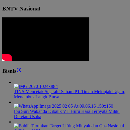
BNTV Nasional
Bisnis
TINS Mencetak Sejarah! Saham PT Timah Melonjak Tajam,
Menembus Langit Bursa
Ibu Suri Wakanda Dibalik VT Huru Hara Ternyata Miliki
Deretan Usaha