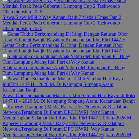
Siswa/Siswi MIN 2 Way Kanan: Raih 7 Medali Emas Dan 2
Mendali Perak Pada Gubernur Lampung Cup 2 Taekwondo
Championship 2026
Gema Takbir Berkumandang Di Iringi Dengan Ratusan Obor
Terangi Langit Banjit, Rayakan Kemenangan Idul Fitri 1447 H
Silaturahmi dan Santunan Anak Yatim oleh Pimpinan PT Buay
Tumi Lampung Jelang Idul Fitri di Way Kanan
Pawai Obor Semarakkan Malam Takbir Sambut Hari Raya IdulFitri
1447 H – 2026 M, Di Kampung Simpang Asam, Kecamatan Banjit
Kaperwil Lampung Media Rakyat Pos Network & Risalahpos
Network,Tergabung Di Forum DPC KWRI, Way Kanan :
Mengucapkan Selamat Hari Raya Idul Fitri 1447 Hijriah- 2026 M