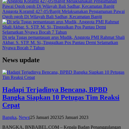
Anggota Koramil 427-05/Banjit Melaksanakan Pengamanan Pawai
Ogoh ogoh Di Wilayah Bali Sadhar, Kecamatan Banjit
Di sela Tugas pemantauan arus Mudik, Anggota PMI Rahmat Shali
Akbar. S. STP. M. Si,,Tinggalkan Pos Pantau Demi Selamatkan
Nyawa Bocah 7 Tahun
News update
BN
Babel
Hadapi Terjadinya Bencana, BPBD
Bangka Siapkan 10 Petugas Tim Reaksi
Cepat
oleh
Bangka
,
News
|
25 Januari 2023
25 Januari 2023
admin
BANGKA, BNBABEL.COM – Kepala Badan Penanggulangan