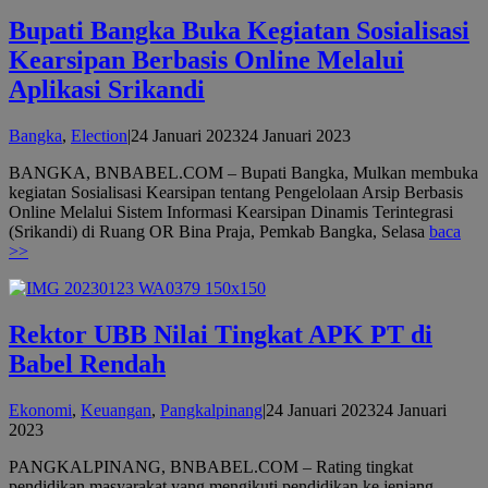
Bupati Bangka Buka Kegiatan Sosialisasi
Kearsipan Berbasis Online Melalui
Aplikasi Srikandi
oleh
Bangka
,
Election
|
24 Januari 2023
24 Januari 2023
admin
BANGKA, BNBABEL.COM – Bupati Bangka, Mulkan membuka
kegiatan Sosialisasi Kearsipan tentang Pengelolaan Arsip Berbasis
Online Melalui Sistem Informasi Kearsipan Dinamis Terintegrasi
(Srikandi) di Ruang OR Bina Praja, Pemkab Bangka, Selasa
baca
>>
Rektor UBB Nilai Tingkat APK PT di
Babel Rendah
Ekonomi
,
Keuangan
,
Pangkalpinang
|
24 Januari 2023
24 Januari
oleh
2023
admin
PANGKALPINANG, BNBABEL.COM – Rating tingkat
pendidikan masyarakat yang mengikuti pendidikan ke jenjang