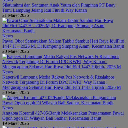
Silaturahmi dan Santunan Anak Yatim oleh Pimpinan PT Buay
Tumi Lampung Jelang Idul Fitri di Way Kanan
21 Maret 2026
News
Pawai Obor Semarakkan Malam Takbir Sambut Hari Raya IdulFitri
1447 H – 2026 M, Di Kampung Simpang Asam, Kecamatan Banjit
20 Maret 2026
News
Kaperwil Lampung Media Rakyat Pos Network & Risalahpos
Network,Tergabung Di Forum DPC KWRI, Way Kanan :
Mengucapkan Selamat Hari Raya Idul Fitri 1447 Hijriah- 2026 M
20 Maret 2026
News
Anggota Koramil 427-05/Banjit Melaksanakan Pengamanan Pawai
Ogoh ogoh Di Wilayah Bali Sadhar, Kecamatan Banjit
19 Maret 2026