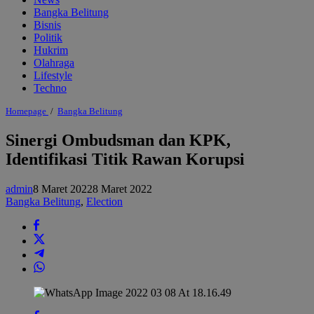
Bangka Belitung
Bisnis
Politik
Hukrim
Olahraga
Lifestyle
Techno
Sinergi
Homepage
/
Bangka Belitung
Ombudsman
dan
Sinergi Ombudsman dan KPK,
KPK,
Identifikasi Titik Rawan Korupsi
Identifikasi
Titik
Rawan
admin
8 Maret 2022
8 Maret 2022
Korupsi
Bangka Belitung
,
Election