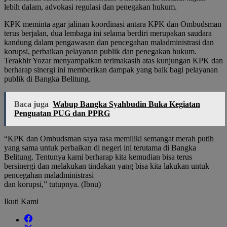
lebih dalam, advokasi regulasi dan penegakan hukum.
KPK meminta agar jalinan koordinasi antara KPK dan Ombudsman
terus berjalan, dua lembaga ini selama berdiri merupakan saudara
kandung dalam pengawasan dan pencegahan maladministrasi dan
korupsi, perbaikan pelayanan publik dan penegakan hukum.
Terakhir Yozar menyampaikan terimakasih atas kunjungan KPK dan
berharap sinergi ini memberikan dampak yang baik bagi pelayanan
publik di Bangka Belitung.
Baca juga
Wabup Bangka Syahbudin Buka Kegiatan
Penguatan PUG dan PPRG
“KPK dan Ombudsman saya rasa memiliki semangat merah putih
yang sama untuk perbaikan di negeri ini terutama di Bangka
Belitung. Tentunya kami berharap kita kemudian bisa terus
bersinergi dan melakukan tindakan yang bisa kita lakukan untuk
pencegahan maladministrasi
dan korupsi,” tutupnya. (Ibnu)
Ikuti Kami