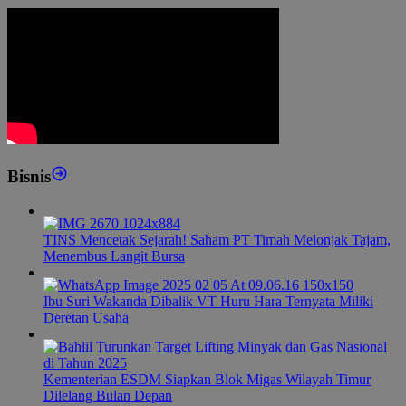
Bisnis
TINS Mencetak Sejarah! Saham PT Timah Melonjak Tajam,
Menembus Langit Bursa
Ibu Suri Wakanda Dibalik VT Huru Hara Ternyata Miliki
Deretan Usaha
Kementerian ESDM Siapkan Blok Migas Wilayah Timur
Dilelang Bulan Depan