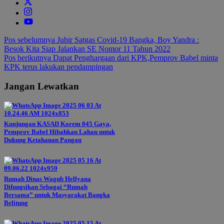
Navigasi
Pos sebelumnya
Jubir Satgas Covid-19 Bangka, Boy Yandra :
Besok Kita Siap Jalankan SE Nomor 11 Tahun 2022
pos
Pos berikutnya
Dapat Penghargaan dari KPK,Pemprov Babel minta
KPK terus lakukan pendampingan
Jangan Lewatkan
Kunjungan KASAD Korem 045 Gaya,
Pemprov Babel Hibahkan Lahan untuk
Dukung Ketahanan Pangan
Rumah Dinas Wagub Hellyana
Difungsikan Sebagai “Rumah
Bersama” untuk Masyarakat Bangka
Belitung