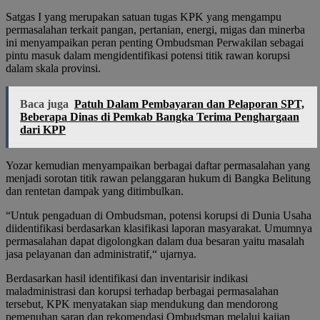
Satgas I yang merupakan satuan tugas KPK yang mengampu
permasalahan terkait pangan, pertanian, energi, migas dan minerba
ini menyampaikan peran penting Ombudsman Perwakilan sebagai
pintu masuk dalam mengidentifikasi potensi titik rawan korupsi
dalam skala provinsi.
Baca juga
Patuh Dalam Pembayaran dan Pelaporan SPT,
Beberapa Dinas di Pemkab Bangka Terima Penghargaan
dari KPP
Yozar kemudian menyampaikan berbagai daftar permasalahan yang
menjadi sorotan titik rawan pelanggaran hukum di Bangka Belitung
dan rentetan dampak yang ditimbulkan.
“Untuk pengaduan di Ombudsman, potensi korupsi di Dunia Usaha
diidentifikasi berdasarkan klasifikasi laporan masyarakat. Umumnya
permasalahan dapat digolongkan dalam dua besaran yaitu masalah
jasa pelayanan dan administratif,“ ujarnya.
Berdasarkan hasil identifikasi dan inventarisir indikasi
maladministrasi dan korupsi terhadap berbagai permasalahan
tersebut, KPK menyatakan siap mendukung dan mendorong
pemenuhan saran dan rekomendasi Ombudsman melalui kajian